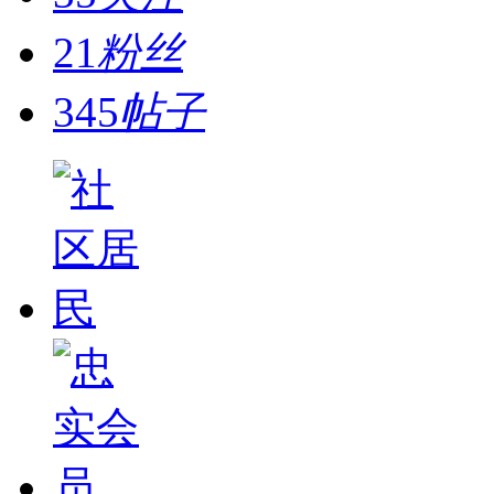
21
粉丝
345
帖子