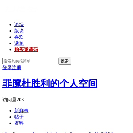
论坛
版块
喜欢
话题
购买邀请码
搜索
登录
注册
罪魇杜胜利的个人空间
访问量
203
新鲜事
帖子
资料