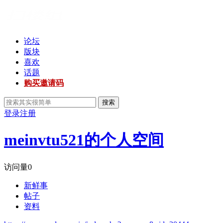
论坛
版块
喜欢
话题
购买邀请码
搜索
登录
注册
meinvtu521的个人空间
访问量
0
新鲜事
帖子
资料