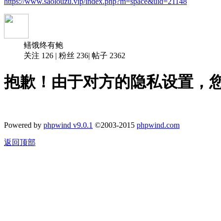
https://www.saolouzu.vip/index.php?m=space&uid=21148
鳝饿终有鲍
关注
126
|
粉丝
236
|
帖子
2362
抱歉！由于对方的隐私设置，
Powered by
phpwind v9.0.1
©2003-2015
phpwind.com
返回顶部