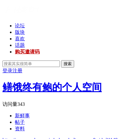
论坛
版块
喜欢
话题
购买邀请码
搜索
登录
注册
鳝饿终有鲍的个人空间
访问量
343
新鲜事
帖子
资料