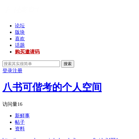
论坛
版块
喜欢
话题
购买邀请码
搜索
登录
注册
八书可偕考的个人空间
访问量
16
新鲜事
帖子
资料