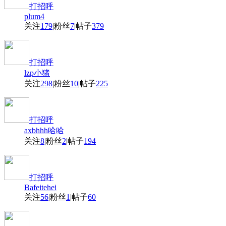
打招呼
plum4
关注
179
|
粉丝
7
|
帖子
379
打招呼
lzp小猪
关注
298
|
粉丝
10
|
帖子
225
打招呼
axbhhh哈哈
关注
8
|
粉丝
2
|
帖子
194
打招呼
Bafeitehei
关注
56
|
粉丝
1
|
帖子
60