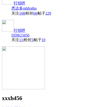
打招呼
悉达多siddratha
关注
168
|
粉丝
66
|
帖子
229
打招呼
DDB23456
关注
11
|
粉丝
5
|
帖子
10
xxxh456