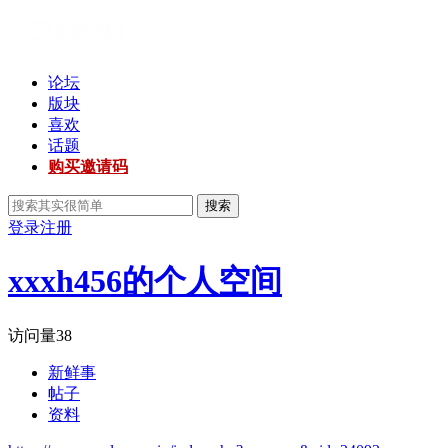
论坛
版块
喜欢
话题
购买邀请码
搜索
登录
注册
xxxh456的个人空间
访问量
38
新鲜事
帖子
资料