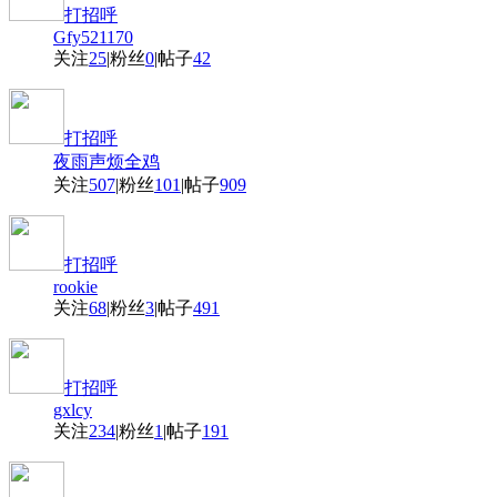
打招呼
Gfy521170
关注
25
|
粉丝
0
|
帖子
42
打招呼
夜雨声烦全鸡
关注
507
|
粉丝
101
|
帖子
909
打招呼
rookie
关注
68
|
粉丝
3
|
帖子
491
打招呼
gxlcy
关注
234
|
粉丝
1
|
帖子
191