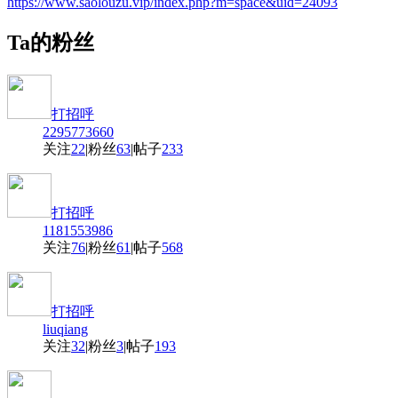
https://www.saolouzu.vip/index.php?m=space&uid=24093
Ta的粉丝
打招呼
2295773660
关注
22
|
粉丝
63
|
帖子
233
打招呼
1181553986
关注
76
|
粉丝
61
|
帖子
568
打招呼
liuqiang
关注
32
|
粉丝
3
|
帖子
193