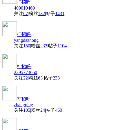
打招呼
409010469
关注
67
|
粉丝
182
|
帖子
1431
打招呼
yangdazhong
关注
150
|
粉丝
233
|
帖子
1104
打招呼
2295773660
关注
22
|
粉丝
63
|
帖子
233
打招呼
zhangqing
关注
105
|
粉丝
24
|
帖子
460