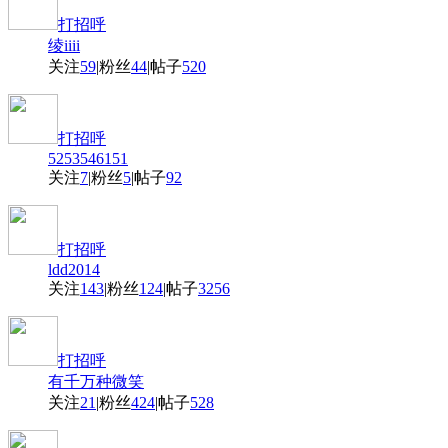
打招呼
绫iiii
关注
59
|
粉丝
44
|
帖子
520
打招呼
5253546151
关注
7
|
粉丝
5
|
帖子
92
打招呼
ldd2014
关注
143
|
粉丝
124
|
帖子
3256
打招呼
有千万种微笑
关注
21
|
粉丝
424
|
帖子
528