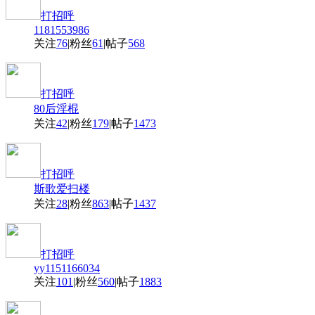
打招呼
1181553986
关注
76
|
粉丝
61
|
帖子
568
打招呼
80后淫棍
关注
42
|
粉丝
179
|
帖子
1473
打招呼
斯歌爱扫楼
关注
28
|
粉丝
863
|
帖子
1437
打招呼
yy1151166034
关注
101
|
粉丝
560
|
帖子
1883