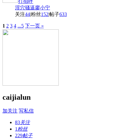
打招呼
淫穴骚逼廖小宁
关注
44
|
粉丝
152
|
帖子
633
1
2
3
4
...5
下一页 »
caijialun
加关注
写私信
83
关注
1
粉丝
229
帖子