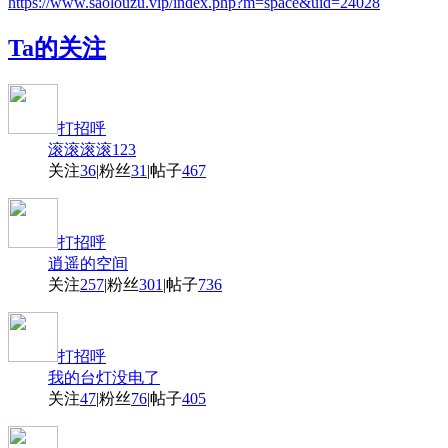
https://www.saolouzu.vip/index.php?m=space&uid=24028
Ta的关注
打招呼
滚滚滚滚123
关注
36
|
粉丝
31
|
帖子
467
打招呼
逍遥的空间
关注
257
|
粉丝
301
|
帖子
736
打招呼
我的台灯没电了
关注
47
|
粉丝
76
|
帖子
405