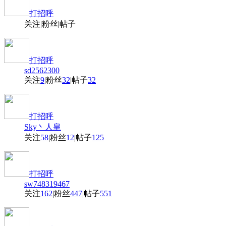
打招呼
关注
|
粉丝
|
帖子
打招呼
sd2562300
关注
9
|
粉丝
32
|
帖子
32
打招呼
Sky丶人皇
关注
58
|
粉丝
12
|
帖子
125
打招呼
sw748319467
关注
162
|
粉丝
447
|
帖子
551