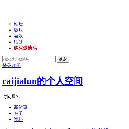
论坛
版块
喜欢
话题
购买邀请码
搜索
登录
注册
caijialun的个人空间
访问量
32
新鲜事
帖子
资料