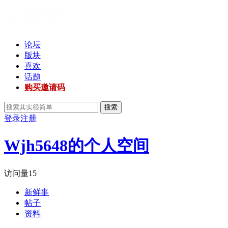
论坛
版块
喜欢
话题
购买邀请码
搜索
登录
注册
Wjh5648的个人空间
访问量
15
新鲜事
帖子
资料