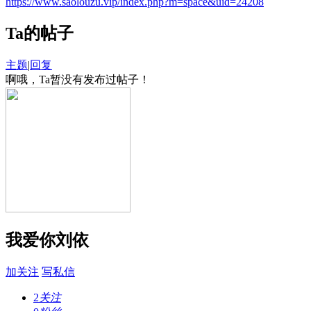
https://www.saolouzu.vip/index.php?m=space&uid=24208
Ta的帖子
主题
|
回复
啊哦，Ta暂没有发布过帖子！
我爱你刘依
加关注
写私信
2
关注