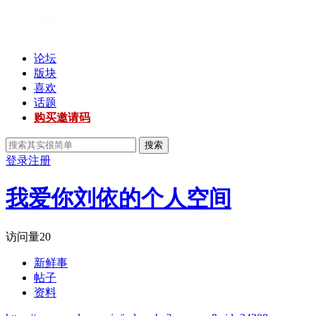
论坛
版块
喜欢
话题
购买邀请码
搜索
登录
注册
我爱你刘依的个人空间
访问量
20
新鲜事
帖子
资料