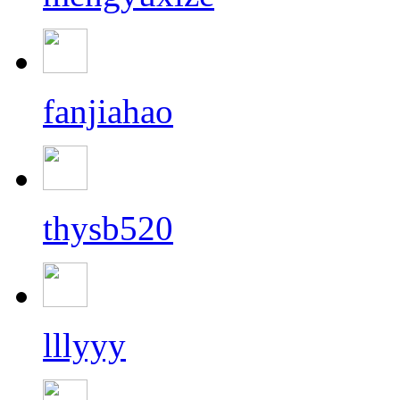
fanjiahao
thysb520
lllyyy