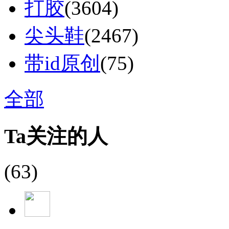
打胶
(3604)
尖头鞋
(2467)
带id原创
(75)
全部
Ta关注的人
(63)