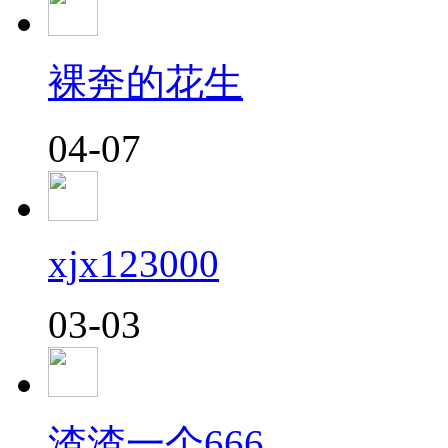
裸奔的花生
04-07
xjx123000
03-03
渣渣一个666