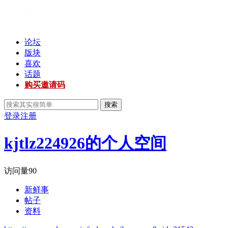
论坛
版块
喜欢
话题
购买邀请码
搜索
登录
注册
kjtlz224926的个人空间
访问量
90
新鲜事
帖子
资料