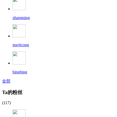
zhangqing
guojicong
bingbing
全部
Ta的粉丝
(117)