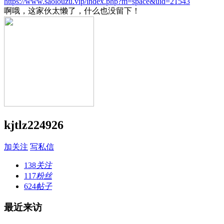
https://www.saolouzu.vip/index.php?m=space&uid=21543
啊哦，这家伙太懒了，什么也没留下！
kjtlz224926
加关注
写私信
138
关注
117
粉丝
624
帖子
最近来访