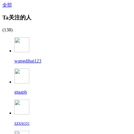
全部
Ta关注的人
(138)
wangdihai123
gtaapb
zzxxccc