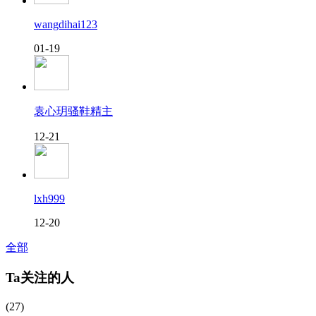
wangdihai123
01-19
袁心玥骚鞋精主
12-21
lxh999
12-20
全部
Ta关注的人
(27)