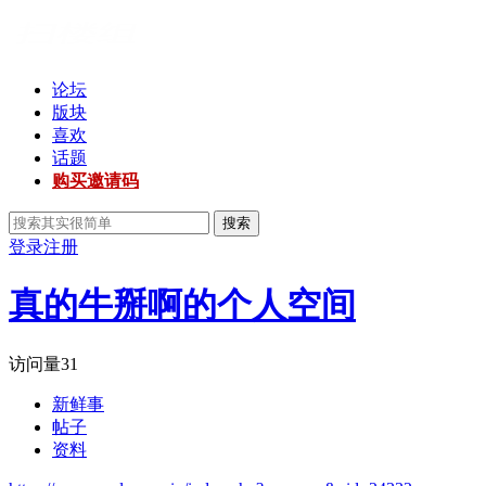
论坛
版块
喜欢
话题
购买邀请码
搜索
登录
注册
真的牛掰啊的个人空间
访问量
31
新鲜事
帖子
资料