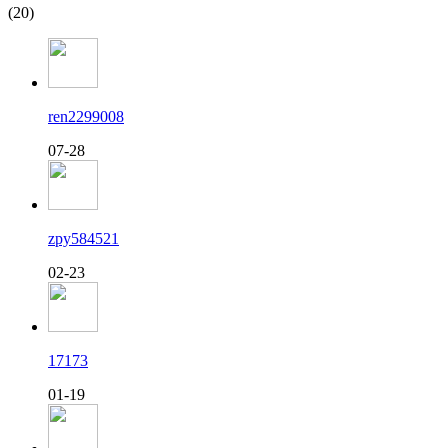
(20)
ren2299008
07-28
zpy584521
02-23
17173
01-19