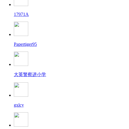
17971A
Papertiger95
大英警察进小学
gxlcy