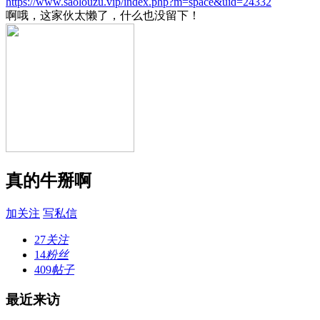
https://www.saolouzu.vip/index.php?m=space&uid=24332
啊哦，这家伙太懒了，什么也没留下！
真的牛掰啊
加关注
写私信
27
关注
14
粉丝
409
帖子
最近来访