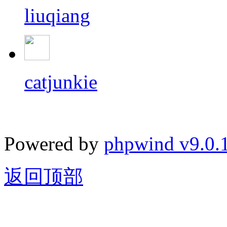
liuqiang
catjunkie
Powered by
phpwind v9.0.
返回顶部