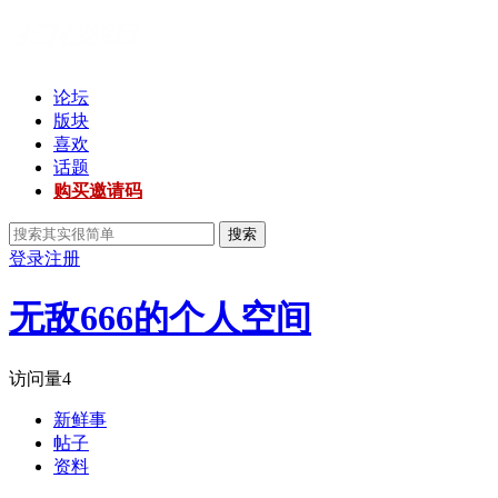
论坛
版块
喜欢
话题
购买邀请码
搜索
登录
注册
无敌666的个人空间
访问量
4
新鲜事
帖子
资料