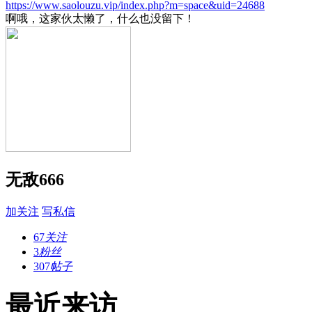
https://www.saolouzu.vip/index.php?m=space&uid=24688
啊哦，这家伙太懒了，什么也没留下！
无敌666
加关注
写私信
67
关注
3
粉丝
307
帖子
最近来访