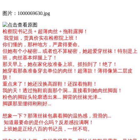
图片：1000069630.jpg
检察院书记员 + 超薄肉丝 + 拖鞋露脚！
我堂姐，货真价实在检察院上班！
你们懂的，那种地方，严肃得要命。
但她有个小秘密... 或者也不算秘密，她超爱穿丝袜！特别是上
班，肉丝基本焊腿上了！
那天早上，她在家化妆准备上班。抓拍到了！绝了！
她穿着那条准备穿去单位的肉丝！超薄款！薄得像第二层皮
肤！
重点来了！她还没换高跟鞋！还踩着拖鞋！
我的天！透过拖鞋前面那个洞... 直接看到她肉丝脚面！
粉色的脚趾头轮廓透出来... 脚背的丝袜光泽...
脚踝那里绷得刚刚好...
想象一下？那薄丝袜包裹着脚的温热感，滑滑的...
知道最要命的是什么吗？反差感拉满啊！
上班她是正经八百的书记员，一丝不苟。