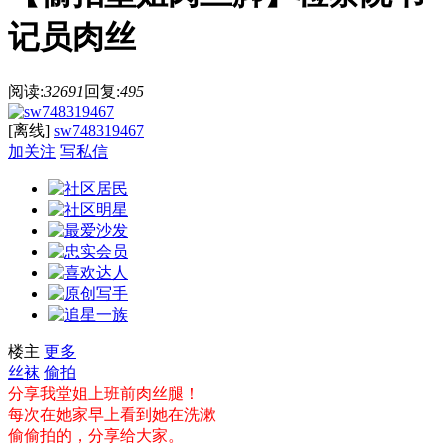
记员肉丝
阅读:
32691
回复:
495
[离线]
sw748319467
加关注
写私信
楼主
更多
丝袜
偷拍
分享我堂姐上班前肉丝腿！
每次在她家早上看到她在洗漱
偷偷拍的，分享给大家。