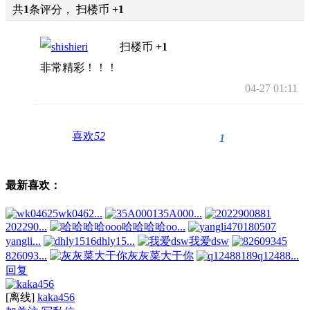
共
1
条评分， 扫楼币
+1
shieri
扫楼币
+1
非常精彩！！！
04-27 01:11
喜欢
52
1
最新喜欢：
wk0462...
35A000...
202290...
哈哈哈哈oo...
yangli...
dhly15...
我爱dsw
826093...
灰灰菜大于你
q12488...
回复
[离线]
kaka456