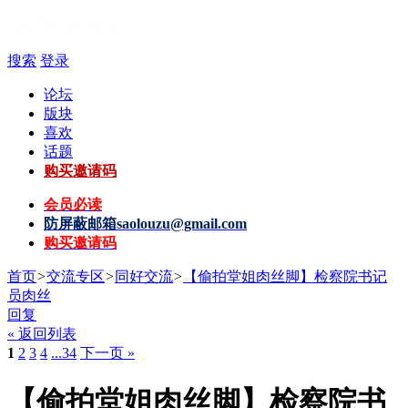
搜索
登录
论坛
版块
喜欢
话题
购买邀请码
会员必读
防屏蔽邮箱
saolouzu@gmail.com
购买邀请码
首页
>
交流专区
>
同好交流
>
【偷拍堂姐肉丝脚】检察院书记
员肉丝
回复
« 返回列表
1
2
3
4
...34
下一页 »
【偷拍堂姐肉丝脚】检察院书