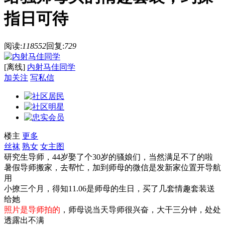
指日可待
阅读:
118552
回复:
729
[离线]
内射马佳同学
加关注
写私信
楼主
更多
丝袜
熟女
女主图
研究生导师，44岁娶了个30岁的骚娘们，当然满足不了的啦
暑假导师搬家，去帮忙，加到师母的微信是发新家位置开导航
用
小撩三个月，得知11.06是师母的生日，买了几套情趣套装送
给她
照片是导师拍的
，师母说当天导师很兴奋，大干三分钟，处处
透露出不满