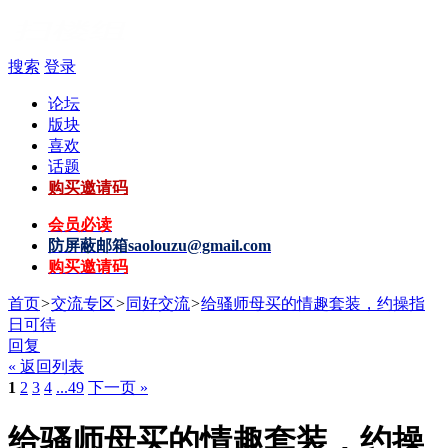
搜索
登录
论坛
版块
喜欢
话题
购买邀请码
会员必读
防屏蔽邮箱
saolouzu@gmail.com
购买邀请码
首页
>
交流专区
>
同好交流
>
给骚师母买的情趣套装，约操指
日可待
回复
« 返回列表
1
2
3
4
...49
下一页 »
给骚师母买的情趣套装，约操