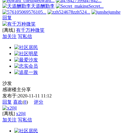
edward...
a47842...
天道酬勤李
Secret...
576105...
zzh524...
junshe
回复
[离线]
有千万种微笑
加关注
写私信
沙发
感谢楼主分享
发布于:2020-11-11 11:12
回复
喜欢
(
8
)
评分
[离线]
x20jl
加关注
写私信