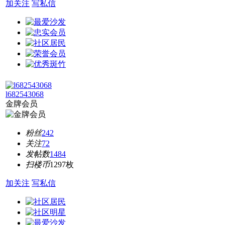
加关注
写私信
l682543068
金牌会员
粉丝
242
关注
72
发帖数
1484
扫楼币
1297枚
加关注
写私信