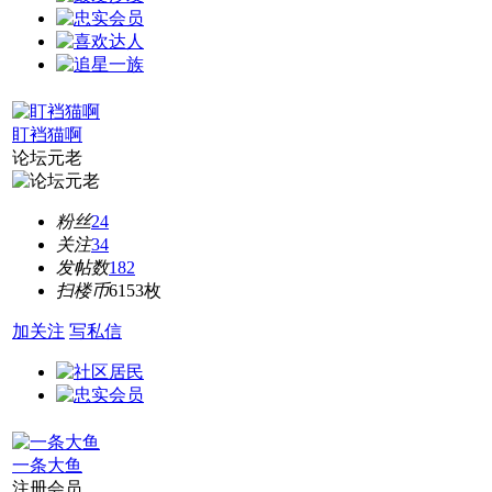
盯裆猫啊
论坛元老
粉丝
24
关注
34
发帖数
182
扫楼币
6153枚
加关注
写私信
一条大鱼
注册会员