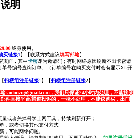
用说明
9.00
终身使用。
购买链接1
】【联系方式建议
填写邮箱
】
密页面，其中
卡密
即为邀请码；有时网络原因刷新不出卡密请
用订单号编号查询订单。（订单编号在购买支付时会有显示XL开
【
扫楼组注册链接
1】【
扫楼组注册链接
2】
邮箱
saolouzu@gmail.com
，我们只保证24小时内处理，不能接受
邮件直接平台/渠道投诉的，一概不处理，不建议购买，出门
i和流量或者关掉科学上网工具，持续刷新打开；
下单，或者切换其他支付方式；
刷新，可能网络问题。
90是输入错误，请复制粘贴使用，不要手动输入。
如果注册后没