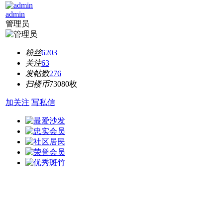
admin
管理员
粉丝
6203
关注
63
发帖数
276
扫楼币
73080枚
加关注
写私信