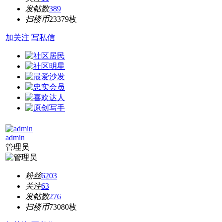
发帖数
389
扫楼币
23379枚
加关注
写私信
admin
管理员
粉丝
6203
关注
63
发帖数
276
扫楼币
73080枚