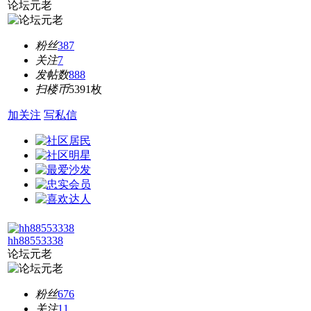
论坛元老
粉丝
387
关注
7
发帖数
888
扫楼币
5391枚
加关注
写私信
hh88553338
论坛元老
粉丝
676
关注
11