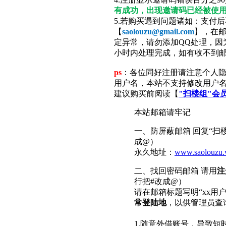
有成功，出现邀请码已经被使
5.若购买遇到问题诸如：支付
【
saolouzu@gmail.com
】，在邮
定异常，请勿添加QQ处理，因
小时内处理完成，如有收不到
ps
：各位同好注册请注意个人隐
用户名，本站不支持修改用户
建议购买前阅读【
"扫楼组"会
本站邮箱请牢记
一、防屏蔽邮箱 回复“扫楼组最
成@）
永久地址：
www.saolouzu.
二、找回密码邮箱 请用
注
行把#改成@）
请在邮箱标题写明“xx用
常登陆地
，以供
以下行
1.随意外借账号，导致