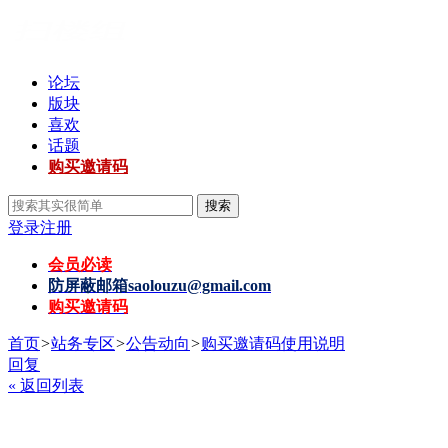
论坛
版块
喜欢
话题
购买邀请码
搜索
登录
注册
会员必读
防屏蔽邮箱
saolouzu@gmail.com
购买邀请码
首页
>
站务专区
>
公告动向
>
购买邀请码使用说明
回复
« 返回列表