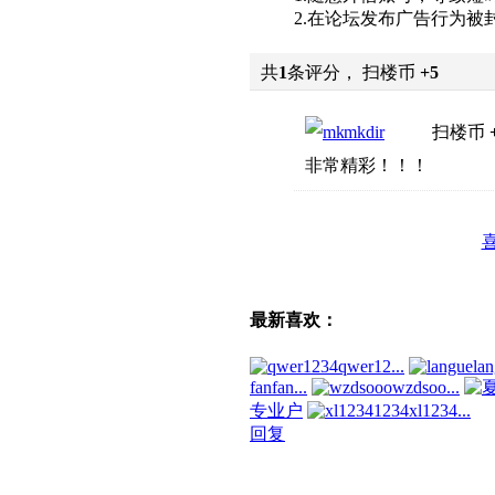
2.在论坛发布广告行为被
共
1
条评分， 扫楼币
+5
mkdir
扫楼币
非常精彩！！！
最新喜欢：
qwer12...
la
fanfan...
wzdsoo...
专业户
xl1234...
回复