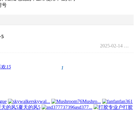
封号
+5
2025-02-14 23:06
喜欢
15
1
ngue
skywal...
Mushro...
夏天的风5
asd377...
打胶