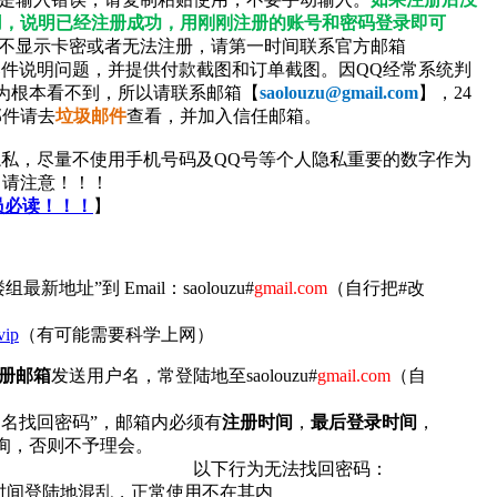
用，说明已经注册成功，用刚刚注册的账号和密码登录即可
后不显示卡密或者无法注册，请第一时间联系官方邮箱
件说明问题，并提供付款截图和订单截图。因QQ经常系统判
为根本看不到，所以请联系邮箱【
saolouzu@gmail.com
】，24
邮件请去
垃圾邮件
查看，并加入信任邮箱。
私，尽量不使用手机号码及QQ号等个人隐私重要的数字作为
名请注意！！！
员必读！！！
】
新地址”到 Email：saolouzu#
gmail.com
（自行把#改
vip
（有可能需要科学上网）
册邮箱
发送用户名，常登陆地至saolouzu#
gmail.com
（自
户名找回密码”，邮箱内必须有
注册时间
，
最后登录时间
，
管理员查询，否则不予理会。
为无法找回密码：
短时间登陆地混乱，正常使用不在其内